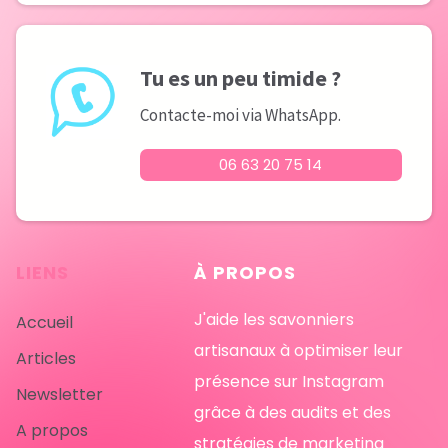
Tu es un peu timide ?
Contacte-moi via WhatsApp.
06 63 20 75 14
LIENS
À
PROPOS
J'aide les savonniers
Accueil
artisanaux à optimiser leur
Articles
présence sur Instagram
Newsletter
grâce à des audits et des
A
propos
stratégies de marketing